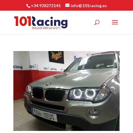
+34 928272145
info@101racing.es