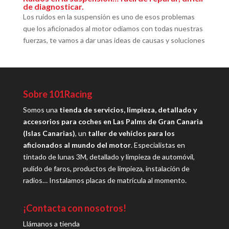
de diagnosticar.
Los ruidos en la suspensión es uno de esos problemas
que los aficionados al motor odiamos con todas nuestras
fuerzas, te vamos a dar unas ideas de causas y soluciones
Sobre 101Racing
Somos una
tienda de servicios, limpieza, detallado y
accesorios para coches en Las Palms de Gran Canaria
(Islas Canarias)
, un
taller de vehíclos para los
aficionados al mundo del motor
. Especialistas en
tintado de lunas 3M, detallado y limpieza de automóvil,
pulido de faros, productos de limpieza, instalación de
radios… Instalamos placas de matrícula al momento.
¡Contacta con nosotros!
Llámanos a tienda