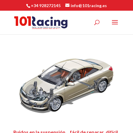
+34 928272145
info@101racing.es
Ruidos en la suspensión… fácil de reparar, difícil