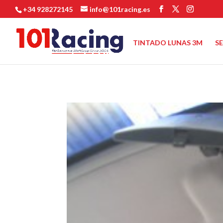
+34 928272145
info@101racing.es
TINTADO LUNAS 3M
S