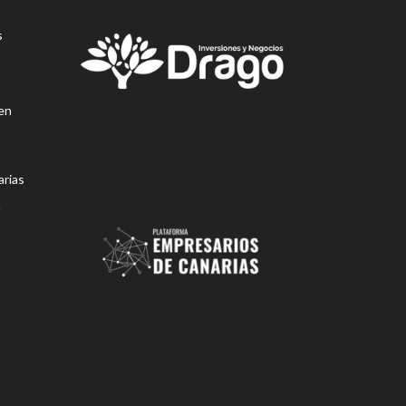
s
en
rias
n