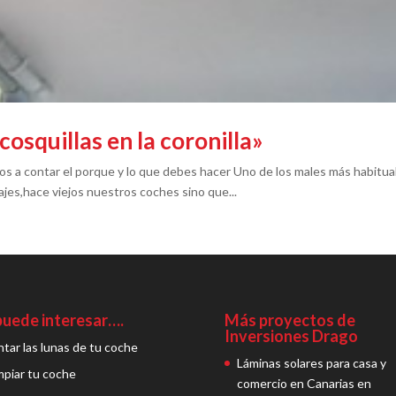
cosquillas en la coronilla»
amos a contar el porque y lo que debes hacer Uno de los males más habitua
iajes,hace viejos nuestros coches sino que...
puede interesar….
Más proyectos de
Inversiones Drago
ntar las lunas de tu coche
Láminas solares para casa y
mpiar tu coche
comercio en Canarias en