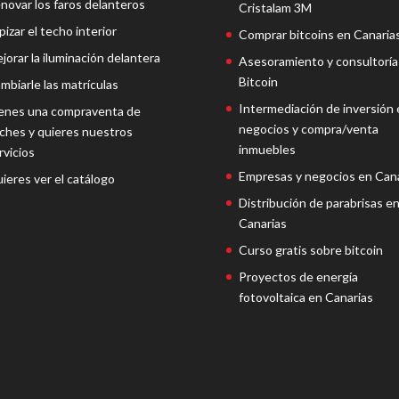
novar los faros delanteros
Cristalam 3M
pizar el techo interior
Comprar bitcoins en Canaria
jorar la iluminación delantera
Asesoramiento y consultoría
Bitcoin
mbiarle las matrículas
Intermediación de inversión 
enes una compraventa de
negocios y compra/venta
ches y quieres nuestros
inmuebles
rvicios
Empresas y negocios en Cana
ieres ver el catálogo
Distribución de parabrisas e
Canarias
Curso gratis sobre bitcoin
Proyectos de energía
fotovoltaica en Canarias