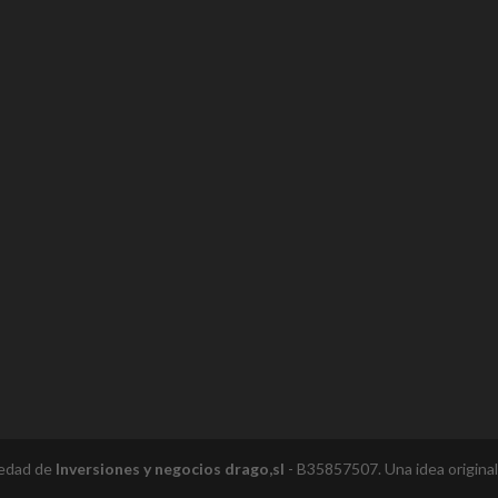
iedad de
Inversiones y negocios drago,sl
- B35857507. Una idea origina